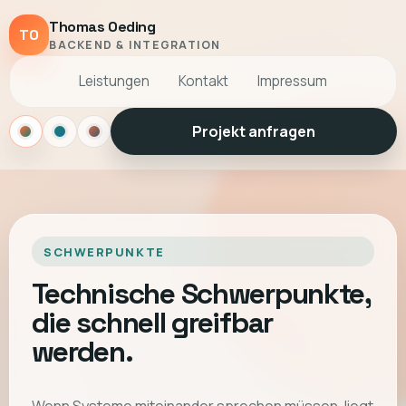
Thomas Oeding
TO
BACKEND & INTEGRATION
Leistungen
Kontakt
Impressum
Projekt anfragen
Sand
Ozean
Graphit
SCHWERPUNKTE
Technische Schwerpunkte,
die schnell greifbar
werden.
Wenn Systeme miteinander sprechen müssen, liegt